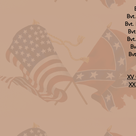
Bvt
Bvt.
Bvt
Bvt
Bv
Bvt
XV 
XX