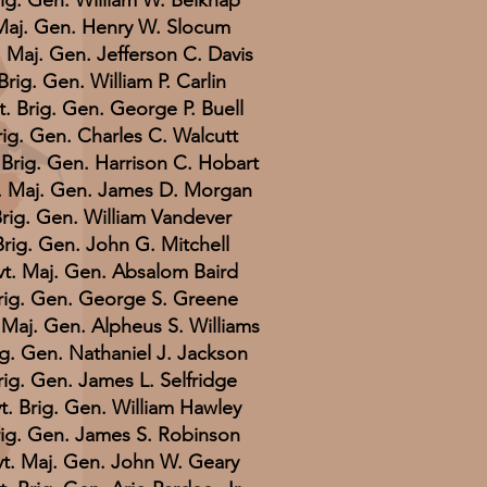
rig. Gen. William W. Belknap
Maj. Gen. Henry W. Slocum
. Maj. Gen. Jefferson C. Davis
Brig. Gen. William P. Carlin
t. Brig. Gen. George P. Buell
rig. Gen. Charles C. Walcutt
 Brig. Gen. Harrison C. Hobart
. Maj. Gen. James D. Morgan
rig. Gen. William Vandever
Brig. Gen. John G. Mitchell
vt. Maj. Gen. Absalom Baird
rig. Gen. George S. Greene
 Maj. Gen. Alpheus S. Williams
ig. Gen. Nathaniel J. Jackson
rig. Gen. James L. Selfridge
t. Brig. Gen. William Hawley
ig. Gen. James S. Robinson
vt. Maj. Gen. John W. Geary