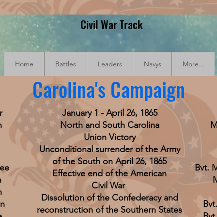
Civil War Track
Home
Battles
Leaders
Navys
More...
Carolina's Campaign
r
January 1 - April 26, 1865
n
North and South Carolina
M
Union Victory
Unconditional surrender of the Army
of the South on April 26, 1865
dee
Bvt. 
Effective end of the American
n
M
Civil War
h
Dissolution of the Confederacy and
an
Bvt
reconstruction of the Southern States
e
Bvt