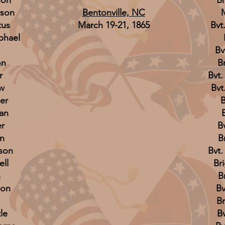
son
​B
rson
Bentonville, NC
tus
March 19-21, 1865
Bvt
phael
Bv
on
B
r
Bvt.
w
Bvt
er
B
an
er
B
en
B
son
Bvt.
ell
Br
n
B
son
Bv
Br
le
B