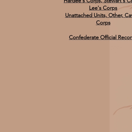
Hardee's Corps, Stewart's C
Lee's Corps
Unattached Units, Other, Cav
Corps
Confederate Official Reco