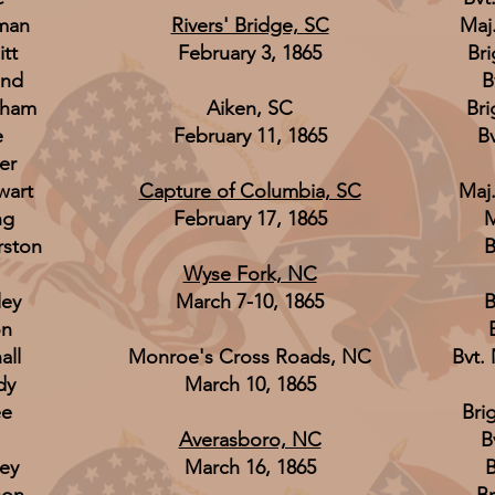
gman
Rivers' Bridge, SC
Maj
tt
February 3, 1865
Bri
and
B
tham
Aiken, SC
Bri
e
February 11, 1865
B
er
wart
Capture of Columbia, SC
Maj.
ng
February 17, 1865
M
rston
B
Wyse Fork, NC
ley
March 7-10, 1865
B
on
all
Monroe's Cross Roads, NC
Bvt.
dy
March 10, 1865
ee
Bri
Averasboro, NC
B
ley
March 16, 1865
B