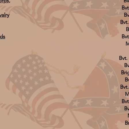
orps,
Bv
Bvt
alry
Bv
Bvt
B
rds
Bvt
M
Bvt.
Bv
Bri
B
Bvt
M
Bvt
Bv
B