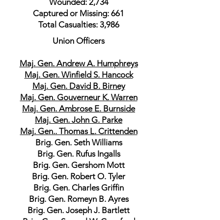
Wounded: 2,734
Captured or Missing: 661
Total Casualties: 3,986
Union Officers
Maj. Gen. Andrew A. Humphreys
Maj. Gen. Winfield S. Hancock
Maj. Gen. David B. Birney
Maj. Gen. Gouverneur K. Warren
Maj. Gen. Ambrose E. Burnside
Maj. Gen. John G. Parke
Maj. Gen.. Thomas L. Crittenden
Brig. Gen. Seth Williams
Brig. Gen. Rufus Ingalls
Brig. Gen. Gershom Mott
Brig. Gen. Robert O. Tyler
Brig. Gen. Charles Griffin
Brig. Gen. Romeyn B. Ayres
Brig. Gen. Joseph J. Bartlett