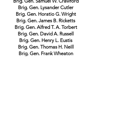
Brig. Gen. Samuel W. Crawford
Brig. Gen. Lysander Cutler
Brig. Gen. Horatio G. Wright
Brig. Gen. James B. Ricketts
Brig. Gen. Alfred T. A. Torbert
Brig. Gen. David A. Russell
Brig. Gen. Henry L. Eustis
Brig. Gen. Thomas H. Neill
Brig. Gen. Frank Wheaton
Brig. Gen. Henry J. Hunt
Brig. Gen. Marsena R. Patrick
Brig. Gen. Francis C. Barlow
Brig. Gen. John Gibbon
Brig. Gen. Joshua T. Owen
Brig. Gen. James Ledlie
Brig. Gen. Robert B. Potter
Brig. Gen. Orlando B. Wilcox
Brig. Gen. Edward Ferrero
Union Order of Battle